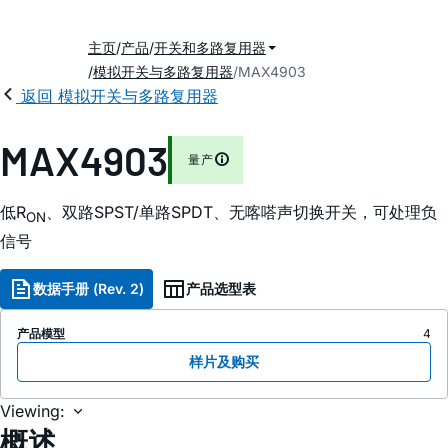
主页
产品
开关和多路复用器
模拟开关与多路复用器
MAX4903
返回 模拟开关与多路复用器
MAX4903
量产
低R
、双路SPST/单路SPDT、无喀嗒声切换开关，可处理负
ON
信号
数据手册 (Rev. 2)
产品选型表
产品模型
4
样片及购买
Viewing:
概述