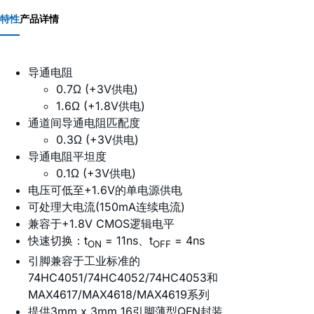
特性
产品详情
导通电阻
0.7Ω (+3V供电)
1.6Ω (+1.8V供电)
通道间导通电阻匹配度
0.3Ω (+3V供电)
导通电阻平坦度
0.1Ω (+3V供电)
电压可低至+1.6V的单电源供电
可处理大电流(150mA连续电流)
兼容于+1.8V CMOS逻辑电平
快速切换：t
= 11ns、t
= 4ns
ON
OFF
引脚兼容于工业标准的
74HC4051/74HC4052/74HC4053和
MAX4617/MAX4618/MAX4619系列
提供3mm x 3mm 16引脚薄型QFN封装