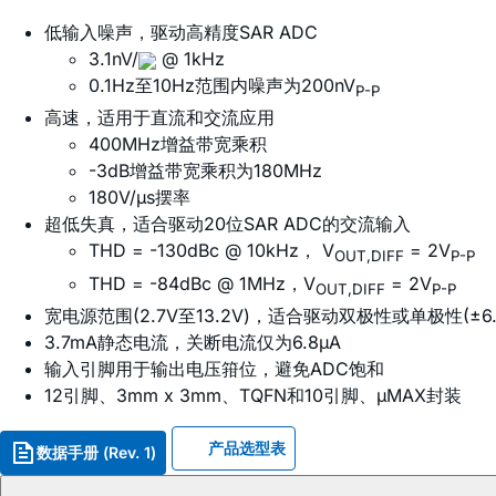
低输入噪声，驱动高精度SAR ADC
3.1nV/
@ 1kHz
0.1Hz至10Hz范围内噪声为200nV
P-P
高速，适用于直流和交流应用
400MHz增益带宽乘积
-3dB增益带宽乘积为180MHz
180V/µs摆率
超低失真，适合驱动20位SAR ADC的交流输入
THD = -130dBc @ 10kHz， V
= 2V
OUT,DIFF
P-P
THD = -84dBc @ 1MHz，V
= 2V
OUT,DIFF
P-P
宽电源范围(2.7V至13.2V)，适合驱动双极性或单极性(±6.
3.7mA静态电流，关断电流仅为6.8µA
输入引脚用于输出电压箝位，避免ADC饱和
12引脚、3mm x 3mm、TQFN和10引脚、µMAX封装
产品选型表
数据手册 (Rev. 1)