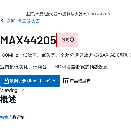
主页
产品
放大器
运算放大器
MAX44205
返回 运算放大器
MAX44205
过期
180MHz、低噪声、低失真、全差分运算放大器/SAR ADC驱动
业内集低功耗、低噪音、THD和增益带宽的顶级配置
数据手册 (Rev. 1)
+1
产品选型表
Viewing:
概述
特性
产品详情