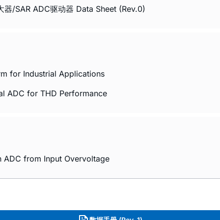
R ADC驱动器 Data Sheet (Rev.0)
 for Industrial Applications
ntial ADC for THD Performance
on ADC from Input Overvoltage
数据手册 (Rev. 1)