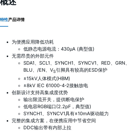
概述
特性
产品详情
为便携应用降低功耗
低静态电源电流：430µA (典型值)
无需昂贵的外部元件
SDA1、SCL1、SYNCH1、SYNCV1、RED、GRN、
BLU、/EN、V
引脚具有较高的ESD保护
S
±15kV人体模式(HBM)
±8kV IEC 61000-4-2接触放电
创新设计支持高集成度优势
输出限流开关，提供断电保护
低电容RGB端口(2.2pF，典型值)
SYNCH1、SYNCV1具有±10mA驱动能力
完整的集成方案，在便携应用中节省空间
DDC输出带有内部上拉