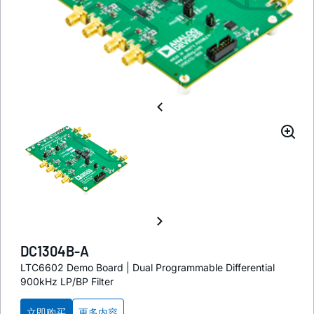
DC1304B-A
LTC6602 Demo Board | Dual Programmable Differential
900kHz LP/BP Filter
立即购买
更多内容