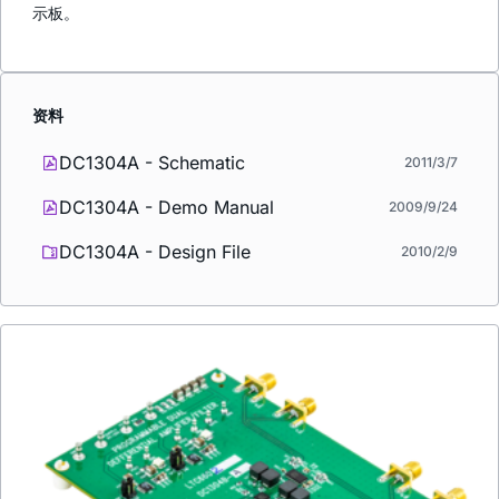
示板。
资料
DC1304A - Schematic
2011/3/7
DC1304A - Demo Manual
2009/9/24
DC1304A - Design File
2010/2/9