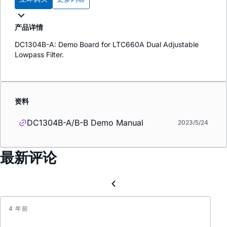
产品详情
DC1304B-A: Demo Board for LTC660A Dual Adjustable
Lowpass Filter.
资料
DC1304B-A/B-B Demo Manual
2023/5/24
最新评论
4 年前
可
编