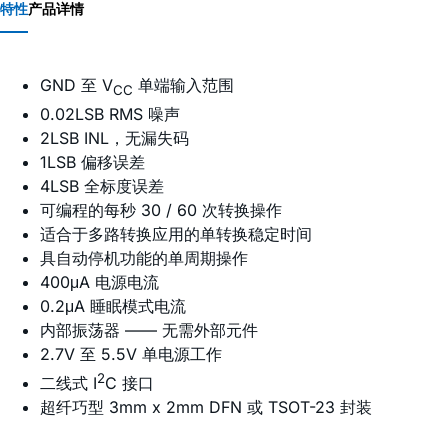
特性
产品详情
GND 至 V
单端输入范围
CC
0.02LSB RMS 噪声
2LSB INL，无漏失码
1LSB 偏移误差
4LSB 全标度误差
可编程的每秒 30 / 60 次转换操作
适合于多路转换应用的单转换稳定时间
具自动停机功能的单周期操作
400μA 电源电流
0.2μA 睡眠模式电流
内部振荡器 —— 无需外部元件
2.7V 至 5.5V 单电源工作
2
二线式 I
C 接口
超纤巧型 3mm x 2mm DFN 或 TSOT-23 封装