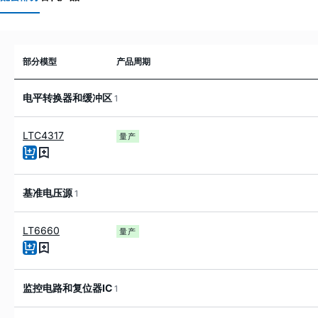
部分模型
产品周期
电平转换器和缓冲区
1
LTC4317
量产
基准电压源
1
LT6660
量产
监控电路和复位器IC
1