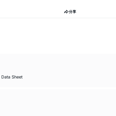
分享
e Data Sheet