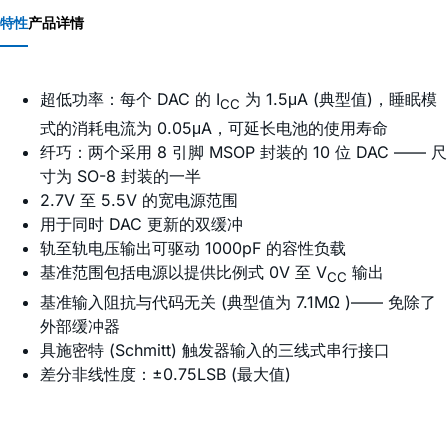
特性
产品详情
超低功率：每个 DAC 的 I
为 1.5μA (典型值)，睡眠模
CC
式的消耗电流为 0.05μA，可延长电池的使用寿命
纤巧：两个采用 8 引脚 MSOP 封装的 10 位 DAC —— 尺
寸为 SO-8 封装的一半
2.7V 至 5.5V 的宽电源范围
用于同时 DAC 更新的双缓冲
轨至轨电压输出可驱动 1000pF 的容性负载
基准范围包括电源以提供比例式 0V 至 V
输出
CC
基准输入阻抗与代码无关 (典型值为 7.1MΩ )—— 免除了
外部缓冲器
具施密特 (Schmitt) 触发器输入的三线式串行接口
差分非线性度：±0.75LSB (最大值)