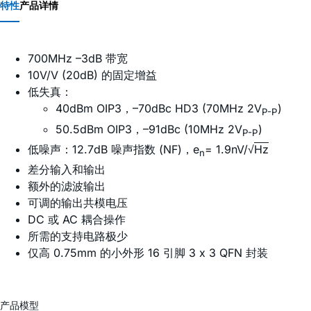
特性
产品详情
700MHz –3dB 带宽
10V/V (20dB) 的固定增益
低失真：
40dBm OIP3，–70dBc HD3 (70MHz 2V
)
P-P
50.5dBm OIP3，–91dBc (10MHz 2V
)
P-P
低噪声：12.7dB 噪声指数 (NF)，e
= 1.9nV/√
Hz
n
差分输入和输出
额外的滤波输出
可调的输出共模电压
DC 或 AC 耦合操作
所需的支持电路极少
仅高 0.75mm 的小外形 16 引脚 3 x 3 QFN 封装
产品模型