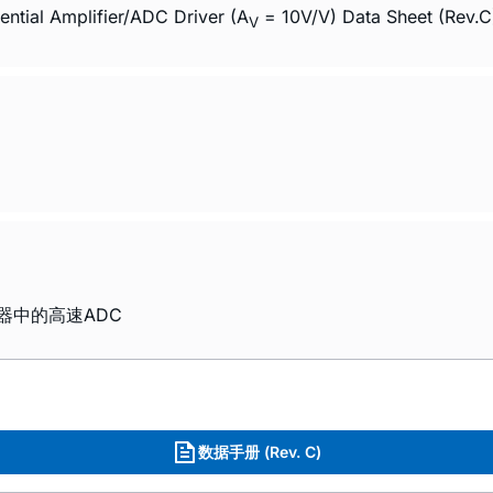
ntial Amplifier/ADC Driver (A
= 10V/V) Data Sheet (Rev.C
V
器中的高速ADC
数据手册 (Rev. C)