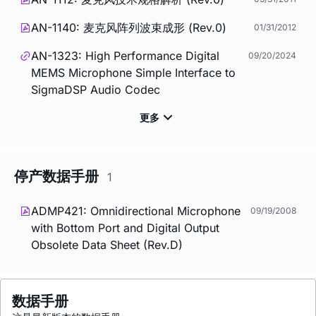
AN-1140: 麦克风阵列波束成形 (Rev.0)
01/31/2012
AN-1323: High Performance Digital
09/20/2024
MEMS Microphone Simple Interface to
SigmaDSP Audio Codec
停产数据手册
1
ADMP421: Omnidirectional Microphone
09/19/2008
with Bottom Port and Digital Output
Obsolete Data Sheet (Rev.D)
数据手册