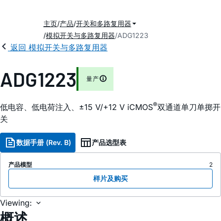
主页
产品
开关和多路复用器
模拟开关与多路复用器
ADG1223
返回 模拟开关与多路复用器
ADG1223
量产
®
低电容、低电荷注入、±15 V/+12 V
i
CMOS
双通道单刀单掷开
关
数据手册 (Rev. B)
产品选型表
产品模型
2
样片及购买
Viewing:
概述