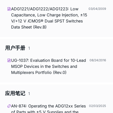
ADG1221/ADG1222/ADG1223: Low
03/04/2009
Capacitance, Low Charge Injection, ±15
V/+12 V
i
CMOS® Dual SPST Switches
Data Sheet (Rev.B)
用户手册
1
UG-1037: Evaluation Board for 10-Lead
08/24/2016
MSOP Devices in the Switches and
Multiplexers Portfolio (Rev.0)
应用笔记
1
AN-874: Operating the ADG12xx Series
02/03/2025
of Parts with ±5 V Supplies and the