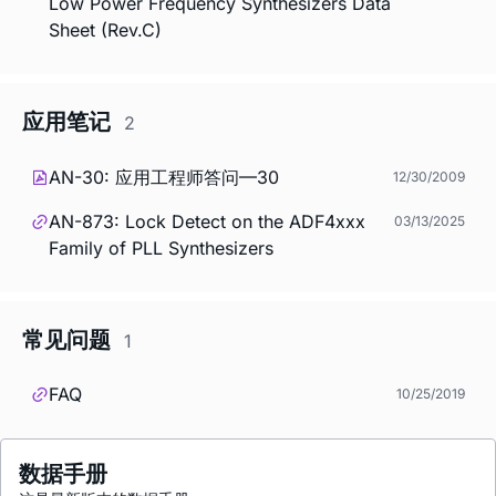
Low Power Frequency Synthesizers Data
Sheet (Rev.C)
应用笔记
2
AN-30: 应用工程师答问—30
12/30/2009
AN-873: Lock Detect on the ADF4xxx
03/13/2025
Family of PLL Synthesizers
常见问题
1
FAQ
10/25/2019
数据手册