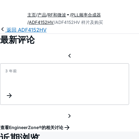
主页
产品
RF和微波
PLL频率合成器
ADF4152HV
ADF4152HV 样片及购买
返回 ADF4152HV
最新评论
3 年前
ADI
最
新
PLL
产
品
大
汇
查看EngineerZone®的相关讨论
总
近期浏览