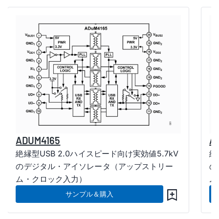
ADUM4165
A
絶縁型USB 2.0ハイスピード向け実効値5.7kV
絶
のデジタル・アイソレータ（アップストリー
の
ム・クロック入力）
ム
サンプル＆購入