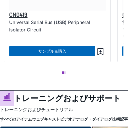
CN0419
C
切
Universal Serial Bus (USB) Peripheral
ッ
Isolator Circuit
※
く
サンプル＆購入
トレーニングおよびサポート
トレーニングおよびチュートリアル
すべてのアイテム
ウェブキャスト
ビデオ
アナログ・ダイアログ
技術記事