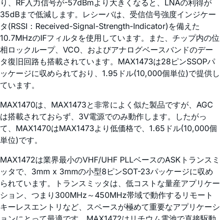
り、RF入力信号が-57dBmより大きくなると、LNAの利得が
35dBまで低減します。レシーバは、受信信号強度インジケー
タ(RSSI：Received-Signal-Strength-Indicator)を備えた
10.7MHzのIFフィルタを使用しています。また、チップ内の位
相ロックループ、VCO、およびアナログベースバンドのデー
タ復旧回路も搭載されています。MAX1473は28ピンSSOPパ
ッケージに収められており、1.95ドル(10,000個単位)で提供し
ています。
MAX1470は、MAX1473と非常によく似た製品ですが、AGC
は搭載されておらず、3V電源でのみ動作します。したがっ
て、MAX1470はMAX1473より低価格で、1.65ドル(10,000個
単位)です。
MAX1472は業界最小のVHF/UHF PLLベースのASKトランスミ
ッタで、3mm x 3mmの小型8ピンSOT-23パッケージに収め
られています。トランスミッタは、低コストな量産アプリケー
ション、つまり300MHz～450MHz帯域で動作するリモート
キーレスエントリなど、スペースが極めて重要なアプリケーシ
ョンにとって最適です。MAX1472はリチウム電池で直接駆動