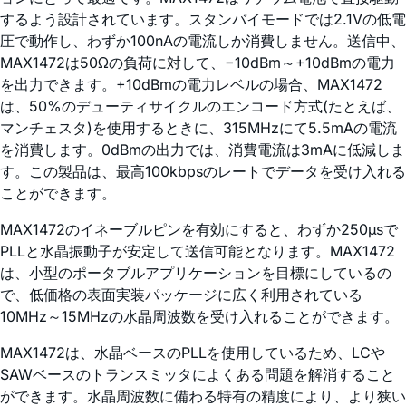
するよう設計されています。スタンバイモードでは2.1Vの低電
圧で動作し、わずか100nAの電流しか消費しません。送信中、
MAX1472は50Ωの負荷に対して、−10dBm～+10dBmの電力
を出力できます。+10dBmの電力レベルの場合、MAX1472
は、50%のデューティサイクルのエンコード方式(たとえば、
マンチェスタ)を使用するときに、315MHzにて5.5mAの電流
を消費します。0dBmの出力では、消費電流は3mAに低減しま
す。この製品は、最高100kbpsのレートでデータを受け入れる
ことができます。
MAX1472のイネーブルピンを有効にすると、わずか250µsで
PLLと水晶振動子が安定して送信可能となります。MAX1472
は、小型のポータブルアプリケーションを目標にしているの
で、低価格の表面実装パッケージに広く利用されている
10MHz～15MHzの水晶周波数を受け入れることができます。
MAX1472は、水晶ベースのPLLを使用しているため、LCや
SAWベースのトランスミッタによくある問題を解消すること
ができます。水晶周波数に備わる特有の精度により、より狭い