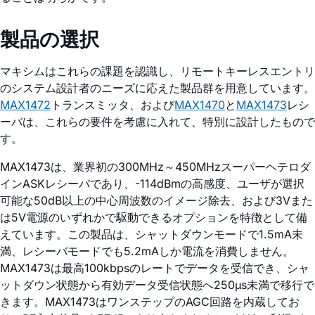
製品の選択
マキシムはこれらの課題を認識し、リモートキーレスエントリ
のシステム設計者のニーズに応えた製品群を用意しています。
MAX1472
トランスミッタ、および
MAX1470
と
MAX1473
レシ
ーバは、これらの要件を考慮に入れて、特別に設計したもので
す。
MAX1473は、業界初の300MHz～450MHzスーパーヘテロダ
インASKレシーバであり、-114dBmの高感度、ユーザが選択
可能な50dB以上の中心周波数のイメージ除去、および3Vまた
は5V電源のいずれかで駆動できるオプションを特徴として備
えています。この製品は、シャットダウンモードで1.5mA未
満、レシーバモードでも5.2mAしか電流を消費しません。
MAX1473は最高100kbpsのレートでデータを受信でき、シャ
ットダウン状態から有効データ受信状態へ250µs未満で移行で
きます。MAX1473はワンステップのAGC回路を内蔵してお