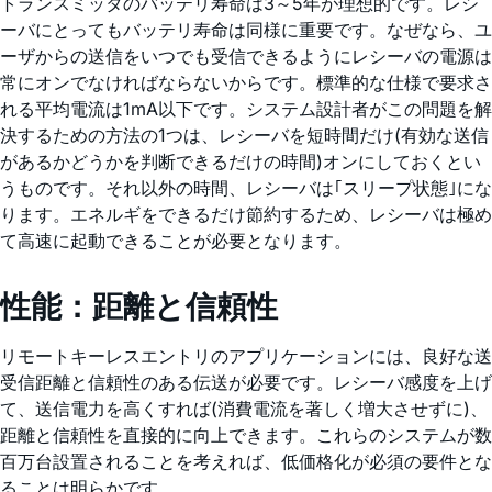
トランスミッタのバッテリ寿命は3～5年が理想的です。レシ
ーバにとってもバッテリ寿命は同様に重要です。なぜなら、ユ
ーザからの送信をいつでも受信できるようにレシーバの電源は
常にオンでなければならないからです。標準的な仕様で要求さ
れる平均電流は1mA以下です。システム設計者がこの問題を解
決するための方法の1つは、レシーバを短時間だけ(有効な送信
があるかどうかを判断できるだけの時間)オンにしておくとい
うものです。それ以外の時間、レシーバは｢スリープ状態｣にな
ります。エネルギをできるだけ節約するため、レシーバは極め
て高速に起動できることが必要となります。
性能：距離と信頼性
リモートキーレスエントリのアプリケーションには、良好な送
受信距離と信頼性のある伝送が必要です。レシーバ感度を上げ
て、送信電力を高くすれば(消費電流を著しく増大させずに)、
距離と信頼性を直接的に向上できます。これらのシステムが数
百万台設置されることを考えれば、低価格化が必須の要件とな
ることは明らかです。