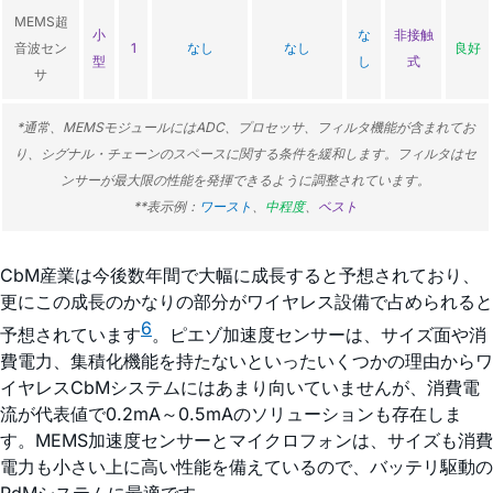
MEMS超
小
な
非接触
音波セン
1
なし
なし
良好
型
し
式
サ
*通常、MEMSモジュールにはADC、プロセッサ、フィルタ機能が含まれてお
り、シグナル・チェーンのスペースに関する条件を緩和します。フィルタはセ
ンサーが最大限の性能を発揮できるように調整されています。
**表示例：
ワースト
、
中程度
、
ベスト
CbM産業は今後数年間で大幅に成長すると予想されており、
更にこの成長のかなりの部分がワイヤレス設備で占められると
6
予想されています
。ピエゾ加速度センサーは、サイズ面や消
費電力、集積化機能を持たないといったいくつかの理由からワ
イヤレスCbMシステムにはあまり向いていませんが、消費電
流が代表値で0.2mA～0.5mAのソリューションも存在しま
す。MEMS加速度センサーとマイクロフォンは、サイズも消費
電力も小さい上に高い性能を備えているので、バッテリ駆動の
PdMシステムに最適です。