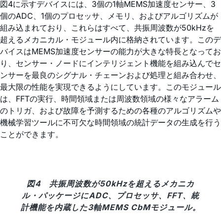
図4に示すデバイスには、3個の1軸MEMS加速度センサー、3
個のADC、1個のプロセッサ、メモリ、およびアルゴリズムが
組み込まれており、これらはすべて、共振周波数が50kHzを
超えるメカニカル・モジュール内に格納されています。このデ
バイスはMEMS加速度センサーの能力が大きな特長となってお
り、センサー・ノードにインテリジェント機能を組み込んでセ
ンサーを最良のシグナル・チェーンおよび処理と組み合わせ、
最大限の性能を実現できるようにしています。このモジュール
は、FFTの実行、時間領域または周波数領域の様々なアラーム
のトリガ、および故障を予測するための各種のアルゴリズムや
機械学習ツールに不可欠な時間領域の統計データの生成を行う
ことができます。
図4 共振周波数が50kHzを超えるメカニカ
ル・パッケージにADC、プロセッサ、FFT、統
計機能を内蔵した3軸MEMS CbMモジュール。