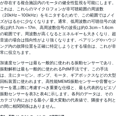
が存在する複合施設内のモータの健全性監視を可能にします。
これは、これらのマイクロフォンが非可聴範囲の周波数
（20kHz～100kHz）をモニタするためで、この範囲ではノイ
ズがはるかに少なくなります。通常、低周波数の可聴信号の波
長は約1.7cm～17m、高周波数信号の波長は約0.3cm～1.6cm
の範囲です。周波数が高くなるとエネルギーも大きくなり、超
音波の場合は指向性がより強くなります。ベアリングやハウジ
ング内の故障位置を正確に特定しようとする場合は、これが非
常に役立ちます。
加速度センサーは最も一般的に使われる振動センサーであり、
振動解析は最も一般的に使われるPdM手法です。この手法
は、主にタービン、ポンプ、モータ、ギアボックスなどの大型
回転装置に使われます。高性能MEMS振動センサーや音響セン
サーを選ぶ際に考慮すべき重要な仕様と、最も代表的なピエゾ
振動センサーを表3と表4に示します。各列のデータは、その
カテゴリ内における最小／最大変動の代表値で、隣接する列と
の間に相関関係はありません。