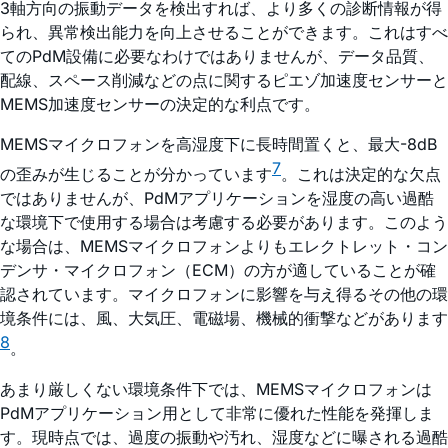
3軸方向の振動データを検出すれば、より多くの診断情報が得
られ、異常検出能力を向上させることができます。これはすべ
てのPdM設備に必要なわけではありませんが、データ品質、
配線、スペース削減などの点に関するピエゾ加速度センサーと
MEMS加速度センサーの決定的な利点です。
MEMSマイクロフォンを高湿度下に長時間置くと、最大-8dB
7
の歪みが生じることが分かっています
。これは決定的な欠点
ではありませんが、PdMアプリケーションを湿度の高い過酷
な環境下で使用する場合は考慮する必要があります。このよう
な場合は、MEMSマイクロフォンよりもエレクトレット・コン
デンサ・マイクロフォン（ECM）の方が適していることが確
認されています。マイクロフォンに影響を与え得るその他の環
境条件には、風、大気圧、電磁場、機械的衝撃などがあります
8
。
あまり厳しくない環境条件下では、MEMSマイクロフォンは
PdMアプリケーション用として非常に優れた性能を発揮しま
す。現時点では、過度の振動や汚れ、湿度などに曝される過酷