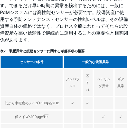
す。できるだけ早い時期に異常を検出するためには、一般に
PdMシステムには高性能センサーが必要です。設備資産に使
用する予防メンテナンス・センサーの性能レベルは、その設備
資産自体の価格ではなく、プロセス全般にわたってそれらの設
備資産を高い信頼性で継続的に運用することの重要性と相関関
係があります。
表2 装置異常と振動センサーに関する考慮事項の概要
センサーの条件
一般的な装置異常
芯
アンバラ
ベアリン
ギア
ず
ンス
グ異常
異常
れ
低から中程度のノイズ>100µg/√
Hz
🗸
🗸
低ノイズ<100µg/√
Hz
🗸
🗸