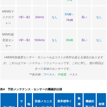
MEMSマ
57dB
～
イクロフ
<$1
～
$2
20kHz
なし
長い
なし
74dB
ォン
MEMS超
音波セン
<$1
～
$2
100kHz
なし
65dB
長い
なし
サー
*MEMS加速度センサー・モジュールはコストが$30を超える場合があります
が、これらはフル・システム・ソリューションです。これに対し、他の部品は
すべて単体のセンサーです。
**表示例：
ワースト
、
中程度
、
ベスト
表4 予防メンテナンス・センサーの機械的仕様
集
サ
防振メカニカ
業界標準イ
機械的
軸
積
耐環
センサー
イ
ル・パッケー
ンターフェ
取り付