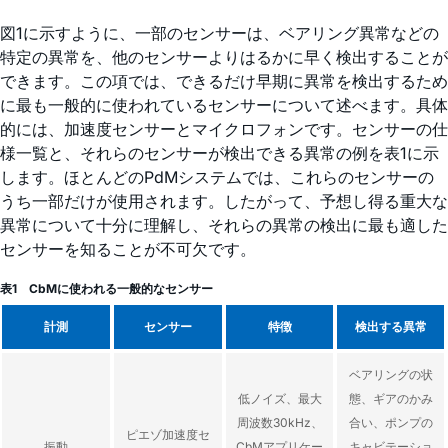
図1に示すように、一部のセンサーは、ベアリング異常などの
特定の異常を、他のセンサーよりはるかに早く検出することが
できます。この項では、できるだけ早期に異常を検出するため
に最も一般的に使われているセンサーについて述べます。具体
的には、加速度センサーとマイクロフォンです。センサーの仕
様一覧と、それらのセンサーが検出できる異常の例を表1に示
します。ほとんどのPdMシステムでは、これらのセンサーの
うち一部だけが使用されます。したがって、予想し得る重大な
異常について十分に理解し、それらの異常の検出に最も適した
センサーを知ることが不可欠です。
表1 CbMに使われる一般的なセンサー
計測
センサー
特徴
検出する異常
ベアリングの状
低ノイズ、最大
態、ギアのかみ
周波数30kHz、
合い、ポンプの
ピエゾ加速度セ
振動
CbMアプリケー
キャビテーショ