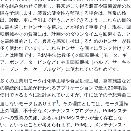
術を組み合わせて使用し、将来起こり得る装置や設備資産の故
障を予測します。装置の健全性を監視する場合は、異常の検
出、診断、更に予測まで行うことができるよう、これらの目的
に最も適したセンサーを選ぶことが極めて重要です。現在、回
転機械やその負荷には、計画外のダウンタイムを回避すること
を最終目的として、異常を感知し検出するためのセンサーが数
多く使われています。これらセンサーを個々にランク付けする
ことは困難です。PdM手法は数多くの回転機械（モータ、ギ
ア、ポンプ、タービンなど）や非回転機械（バルブ、サーキッ
ト・ブレーカ、ケーブルなど）に使われているためです。
多くの工業用モータは化学工場や食品処理工場、発電施設など
の継続的に生産が行われるアプリケーションで最大20年程度
使用できるように設計されていますが、中にはその予想寿命に
1
達しないモータもあります
。その理由としては、モータ運転
上の問題、不十分なメンテナンス・プログラム、PdMシステ
ムへの投資の欠如、あるいはPdMシステムが全く存在しな
い、といったことが考えられます。PdMは、メンテナンス・