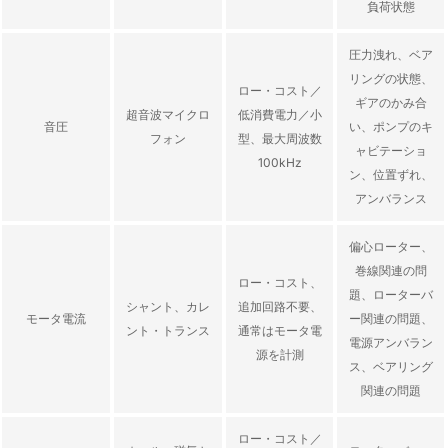
負荷状態
圧力洩れ、ベア
リングの状態、
ロー・コスト／
ギアのかみ合
超音波マイクロ
低消費電力／小
音圧
い、ポンプのキ
フォン
型、最大周波数
ャビテーショ
100kHz
ン、位置ずれ、
アンバランス
偏心ローター、
巻線関連の問
ロー・コスト、
題、ローターバ
シャント、カレ
追加回路不要、
モータ電流
ー関連の問題、
ント・トランス
通常はモータ電
電源アンバラン
源を計測
ス、ベアリング
関連の問題
ロー・コスト／