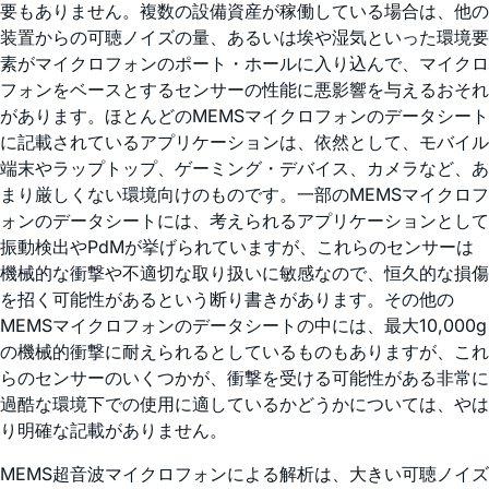
要もありません。複数の設備資産が稼働している場合は、他の
装置からの可聴ノイズの量、あるいは埃や湿気といった環境要
素がマイクロフォンのポート・ホールに入り込んで、マイクロ
フォンをベースとするセンサーの性能に悪影響を与えるおそれ
があります。ほとんどのMEMSマイクロフォンのデータシート
に記載されているアプリケーションは、依然として、モバイル
端末やラップトップ、ゲーミング・デバイス、カメラなど、あ
まり厳しくない環境向けのものです。一部のMEMSマイクロフ
ォンのデータシートには、考えられるアプリケーションとして
振動検出やPdMが挙げられていますが、これらのセンサーは
機械的な衝撃や不適切な取り扱いに敏感なので、恒久的な損傷
を招く可能性があるという断り書きがあります。その他の
MEMSマイクロフォンのデータシートの中には、最大10,000g
の機械的衝撃に耐えられるとしているものもありますが、これ
らのセンサーのいくつかが、衝撃を受ける可能性がある非常に
過酷な環境下での使用に適しているかどうかについては、やは
り明確な記載がありません。
MEMS超音波マイクロフォンによる解析は、大きい可聴ノイズ