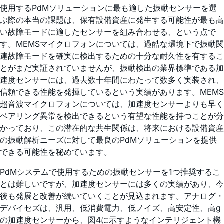
使用するPdMソリューションに最も適した振動センサーを選
ぶ際の本当の課題は、保有設備資産に発生する可能性が最も高
い故障モードに適したセンサーを組み合わせる、という点で
す。MEMSマイクロフォンについては、過酷な環境下で振動関
連故障モードを確実に検出するための十分な耐久性を有するこ
とがまだ実証されていませんが、振動検出の業界標準である加
速度センサーには、過去数十年間にわたって数多く実装され、
信頼できる性能を発揮しているという実績があります。MEMS
超音波マイクロフォンについては、加速度センサーよりも早く
ベアリング異常を検出できるという有望な性能を持つことが分
かっており、この潜在的な共生関係は、将来における設備資産
の振動解析ニーズに対して最良のPdMソリューションを提供
できる可能性を秘めています。
PdMシステムで使用するための振動センサーを1つ推奨するこ
とは難しいですが、加速度センサーには多くの実績があり、今
後も発展と改善が続いていくことが見込まれます。アナログ・
デバイセズは、汎用、低消費電力、低ノイズ、高安定性、高g
の加速度センサーから、図4に示すようなインテリジェント機