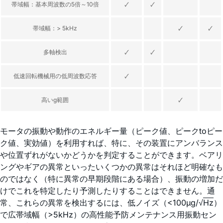
帯域幅：基本周波数の5倍～10倍
🗸
🗸
帯域幅：> 5kHz
🗸
🗸
多軸検出
🗸
🗸
低速回転機械用の低周波数応答
🗸
高いg範囲
🗸
モータの振動や動作のエネルギー量（ピーク値、ピークtoピー
ク値、実効値）を利用すれば、特に、その装置にアンバランス
や位置ずれがないかどうかを判定することができます。ベアリ
ングやギアの異常といったいくつかの異常はそれほど明確なも
のではなく（特に異常の早期段階にある場合）、振動の増加だ
けでこれを特定したり予測したりすることはできません。通
常、これらの異常を検出するには、低ノイズ（<100µg/√
Hz
）
で広帯域幅（>5kHz）の高性能予防メンテナンス用振動セン