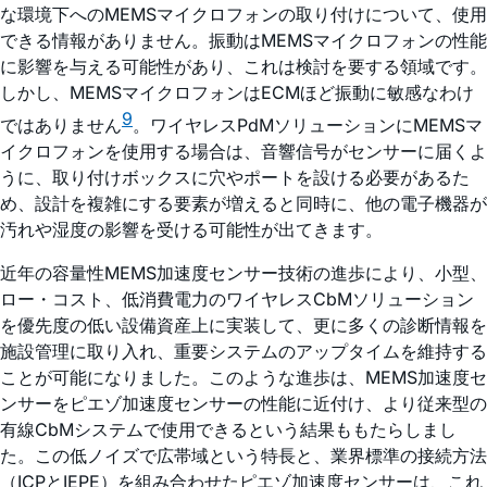
な環境下へのMEMSマイクロフォンの取り付けについて、使用
できる情報がありません。振動はMEMSマイクロフォンの性能
に影響を与える可能性があり、これは検討を要する領域です。
しかし、MEMSマイクロフォンはECMほど振動に敏感なわけ
9
ではありません
。ワイヤレスPdMソリューションにMEMSマ
イクロフォンを使用する場合は、音響信号がセンサーに届くよ
うに、取り付けボックスに穴やポートを設ける必要があるた
め、設計を複雑にする要素が増えると同時に、他の電子機器が
汚れや湿度の影響を受ける可能性が出てきます。
近年の容量性MEMS加速度センサー技術の進歩により、小型、
ロー・コスト、低消費電力のワイヤレスCbMソリューション
を優先度の低い設備資産上に実装して、更に多くの診断情報を
施設管理に取り入れ、重要システムのアップタイムを維持する
ことが可能になりました。このような進歩は、MEMS加速度セ
ンサーをピエゾ加速度センサーの性能に近付け、より従来型の
有線CbMシステムで使用できるという結果ももたらしまし
た。この低ノイズで広帯域という特長と、業界標準の接続方法
（ICPとIEPE）を組み合わせたピエゾ加速度センサーは、これ