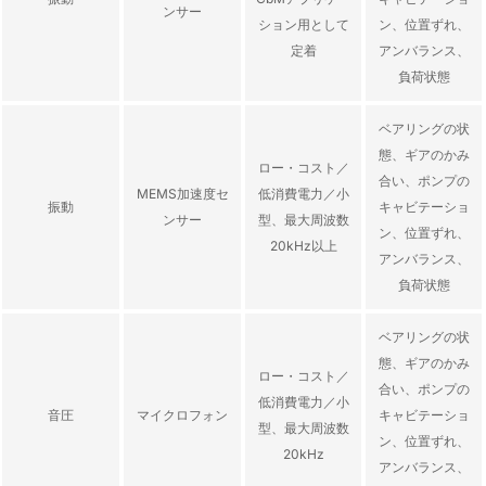
ンサー
ション用として
ン、位置ずれ、
定着
アンバランス、
負荷状態
ベアリングの状
態、ギアのかみ
ロー・コスト／
合い、ポンプの
MEMS加速度セ
低消費電力／小
振動
キャビテーショ
ンサー
型、最大周波数
ン、位置ずれ、
20kHz以上
アンバランス、
負荷状態
ベアリングの状
態、ギアのかみ
ロー・コスト／
合い、ポンプの
低消費電力／小
音圧
マイクロフォン
キャビテーショ
型、最大周波数
ン、位置ずれ、
20kHz
アンバランス、