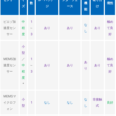
数
機
境性
ズ
ジ
ース
け
能
ピエゾ加
中
1
極め
な
速度セン
程
～
あり
あり
あり
て良
し
サー
度
3
好
小
型
MEMS加
／
1
極め
あ
速度セン
中
～
あり
あり
あり
て良
り
サー
程
3
好
度
*
MEMSマ
小
な
非接触
イクロフ
1
なし
なし
良好
型
し
式
ォン