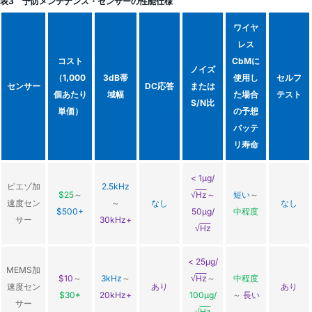
表3 予防メンテナンス・センサーの性能仕様
ワイヤ
レス
コスト
CbMに
ノイズ
（1,000
3dB帯
使用し
セルフ
センサー
DC応答
または
個あたり
域幅
た場合
テスト
S/N比
単価）
の予想
バッテ
リ寿命
< 1µg/
ピエゾ加
2.5kHz
$25
～
√
Hz
～
短い
～
速度セン
～
なし
なし
$500+
50µg/
中程度
サー
30kHz+
√
Hz
< 25µg/
MEMS加
$10
～
3kHz
～
√
Hz
～
中程度
速度セン
あり
あり
$30*
20kHz+
100µg/
～
長い
サー
√
Hz