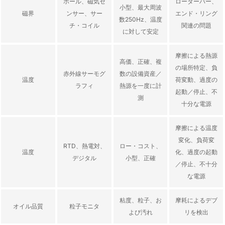
ホール、磁気セ
ローターバー、
小型、最大周波
磁界
ンサー、サー
エンド・リング
数250Hz、温度
チ・コイル
関連の問題
に対して安定
摩擦による熱源
高価、正確、複
の場所特定、負
赤外線サーモグ
数の設備資産／
温度
荷変動、過度の
ラフィ
熱源を一度に計
起動／停止、不
測
十分な電源
摩擦による温度
変化、負荷変
RTD、熱電対、
ロー・コスト、
温度
化、過度の起動
デジタル
小型、正確
／停止、不十分
な電源
粘度、粒子、お
摩耗によるデブ
オイル品質
粒子モニタ
よび汚れ
リを検出