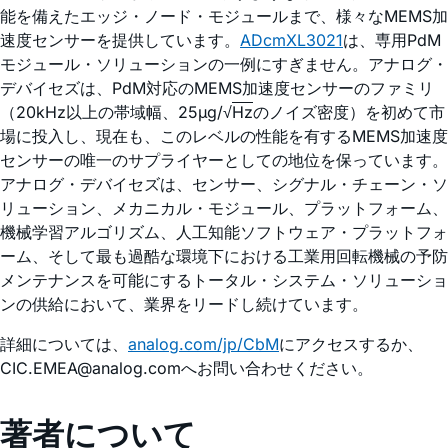
能を備えたエッジ・ノード・モジュールまで、様々なMEMS加
速度センサーを提供しています。
ADcmXL3021
は、専用PdM
モジュール・ソリューションの一例にすぎません。アナログ・
デバイセズは、PdM対応のMEMS加速度センサーのファミリ
（20kHz以上の帯域幅、25µg/√
Hz
のノイズ密度）を初めて市
場に投入し、現在も、このレベルの性能を有するMEMS加速度
センサーの唯一のサプライヤーとしての地位を保っています。
アナログ・デバイセズは、センサー、シグナル・チェーン・ソ
リューション、メカニカル・モジュール、プラットフォーム、
機械学習アルゴリズム、人工知能ソフトウェア・プラットフォ
ーム、そして最も過酷な環境下における工業用回転機械の予防
メンテナンスを可能にするトータル・システム・ソリューショ
ンの供給において、業界をリードし続けています。
詳細については、
analog.com/jp/CbM
にアクセスするか、
CIC.EMEA@analog.comへお問い合わせください。
著者について