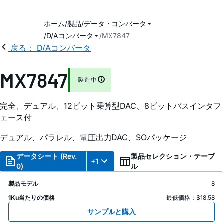
ホーム
製品
データ・コンバータ
D/Aコンバータ
MX7847
戻る： D/Aコンバータ
MX7847
製造中
完全、デュアル、12ビット乗算型DAC、8ビットバスインタフ
ェース付
デュアル、パラレル、電圧出力DAC、SOパッケージ
データシート (Rev.
製品セレクション・テーブ
+1
0)
ル
製品モデル
8
1Ku当たりの価格
最低価格：$18.58
サンプルと購入