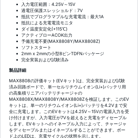
入力電圧範囲：4.25V～15V
過電圧保護スレッショルド：7V
抵抗でプログラマブルな充電電流：最大1A
抵抗による充電電流モニタ
ダイ温度安定化(+115℃)
アクティブローACOK出力
予備充電不要(MAX8808Y/MAX8808Z)
ソフトスタート
2mm x 2mmの小型8ピンTDFNパッケージ
完全実装および試験済み
製品詳細
MAX8808の評価キット(EVキット)は、完全実装および試験
済み回路ボードで、単一セルリチウムイオン(Li+)バッテリ用
の高集積リニアバッテリチャージャの
MAX8808X/MAX8808Y/MAX8808Zを検証します。このEV
キットは、単一のリチウムイオン(Li+)バッテリを4.2Vまで安
全に充電します。このEVキットは4.25V～15Vの電源入力を受
け付けますが、入力電圧が7Vを超えると充電をディセーブル
します。EVキットへのイネーブル入力によって、チャージャ
をディセーブルまたはイネーブルすることができます。ボー
ド上のLEDは、充電サイクルの状態を示します。