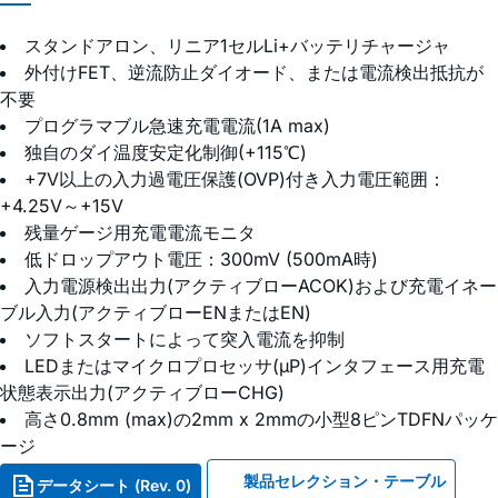
スタンドアロン、リニア1セルLi+バッテリチャージャ
外付けFET、逆流防止ダイオード、または電流検出抵抗が
不要
プログラマブル急速充電電流(1A max)
独自のダイ温度安定化制御(+115℃)
+7V以上の入力過電圧保護(OVP)付き入力電圧範囲：
+4.25V～+15V
残量ゲージ用充電電流モニタ
低ドロップアウト電圧：300mV (500mA時)
入力電源検出出力(アクティブローACOK)および充電イネー
ブル入力(アクティブローENまたはEN)
ソフトスタートによって突入電流を抑制
LEDまたはマイクロプロセッサ(µP)インタフェース用充電
状態表示出力(アクティブローCHG)
高さ0.8mm (max)の2mm x 2mmの小型8ピンTDFNパッケ
ージ
製品セレクション・テーブル
データシート (Rev. 0)