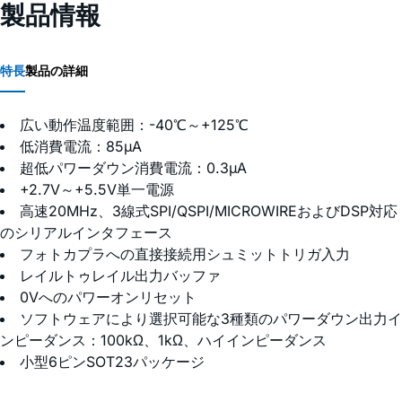
製品情報
特長
製品の詳細
広い動作温度範囲：-40℃～+125℃
低消費電流：85µA
超低パワーダウン消費電流：0.3µA
+2.7V～+5.5V単一電源
高速20MHz、3線式SPI/QSPI/MICROWIREおよびDSP対応
のシリアルインタフェース
フォトカプラへの直接接続用シュミットトリガ入力
レイルトゥレイル出力バッファ
0Vへのパワーオンリセット
ソフトウェアにより選択可能な3種類のパワーダウン出力イ
ンピーダンス：100kΩ、1kΩ、ハイインピーダンス
小型6ピンSOT23パッケージ