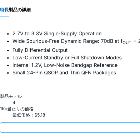
特長
製品の詳細
2.7V to 3.3V Single-Supply Operation
Wide Spurious-Free Dynamic Range: 70dB at f
= 
OUT
Fully Differential Output
Low-Current Standby or Full Shutdown Modes
Internal 1.2V, Low-Noise Bandgap Reference
Small 24-Pin QSOP and Thin QFN Packages
製品モデル
4
1Ku当たりの価格
最低価格：$5.18