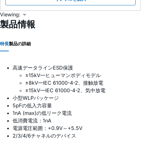
Viewing:
製品情報
特長
製品の詳細
高速データラインESD保護
±15kV—ヒューマンボディモデル
±8kV—IEC 61000-4-2、接触放電
±15kV—IEC 61000-4-2、気中放電
小型WLPパッケージ
5pFの低入力容量
1nA (max)の低リーク電流
低消費電流：1nA
電源電圧範囲：+0.9V～+5.5V
2/3/4/6チャネルのデバイス