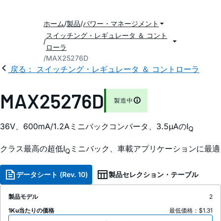
ホーム
製品
パワー・マネージメント
スイッチング・レギュレータ ＆ コント
ローラ
MAX25276D
戻る： スイッチング・レギュレータ ＆ コントローラ
MAX25276D
製造中
36V、600mA/1.2Aミニバックコンバータ、3.5µAのI
Q
クラス最高の超低I
ミニバック、車載アプリケーションに最適
Q
データシート (Rev. 10)
製品セレクション・テーブル
製品モデル
2
1Ku当たりの価格
最低価格：$1.31