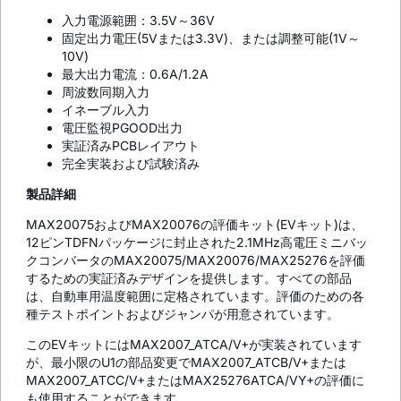
入力電源範囲：3.5V～36V
固定出力電圧(5Vまたは3.3V)、または調整可能(1V～
10V)
最大出力電流：0.6A/1.2A
周波数同期入力
イネーブル入力
電圧監視PGOOD出力
実証済みPCBレイアウト
完全実装および試験済み
製品詳細
MAX20075およびMAX20076の評価キット(EVキット)は、
12ピンTDFNパッケージに封止された2.1MHz高電圧ミニバッ
クコンバータのMAX20075/MAX20076/MAX25276を評価
するための実証済みデザインを提供します。すべての部品
は、自動車用温度範囲に定格されています。評価のための各
種テストポイントおよびジャンパが用意されています。
このEVキットにはMAX2007_ATCA/V+が実装されています
が、最小限のU1の部品変更でMAX2007_ATCB/V+または
MAX2007_ATCC/V+またはMAX25276ATCA/VY+の評価に
も使用することができます。