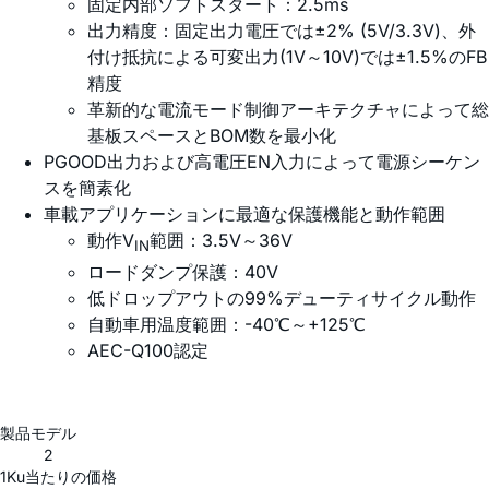
固定内部ソフトスタート：2.5ms
出力精度：固定出力電圧では±2% (5V/3.3V)、外
付け抵抗による可変出力(1V～10V)では±1.5%のFB
精度
革新的な電流モード制御アーキテクチャによって総
基板スペースとBOM数を最小化
PGOOD出力および高電圧EN入力によって電源シーケン
スを簡素化
車載アプリケーションに最適な保護機能と動作範囲
動作V
範囲：3.5V～36V
IN
ロードダンプ保護：40V
低ドロップアウトの99%デューティサイクル動作
自動車用温度範囲：-40℃～+125℃
AEC-Q100認定
製品モデル
2
1Ku当たりの価格