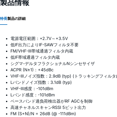
製品情報
特長
製品の詳細
電源電圧範囲：+2.7V～+3.5V
低IF出力によりIF-SAWフィルタ不要
FM/VHF-III帯域通過フィルタ内蔵
低IF帯域通過フィルタ内蔵
シグマ-デルタフラクショナルNシンセサイザ
ACPR (N±1)：+45dBc
VHF-IIIノイズ指数：2.9dB (typ) (トラッキングフィルタ
Lバンドノイズ指数：3.1dB (typ)
VHF-III感度：-101dBm
Lバンド感度：-101dBm
ベースバンド過負荷検出器がRF AGCを制御
高速チャネルスキャンRSSI 5ビット出力
FM (S+N)/N = 26dB (@ -111dBm)