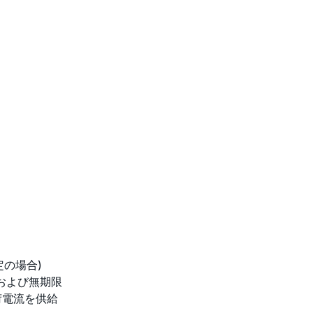
の場合)
、および無期限
荷電流を供給