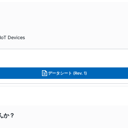
 IoT Devices
データシート (Rev. 1)
んか？