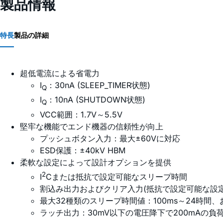
製品情報
特長
製品の詳細
超低電流による省電力
I
：30nA (SLEEP_TIMER状態)
Q
I
：10nA (SHUTDOWN状態)
Q
VCC範囲：1.7V～5.5V
堅牢な機能でエンド機器の信頼性が向上
プッシュボタン入力：最大±60Vに対応
ESD保護：±40kV HBM
柔軟な設定によって設計オプションを提供
2
I
Cまたは抵抗で設定可能なスリープ時間
割込み出力およびクリア入力(抵抗で設定可能な設定
最大32種類のスリープ時間値：100ms～24時間
ラッチ出力：30mV以下の電圧降下で200mAの負