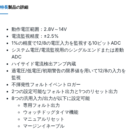
特長
製品の詳細
動作電圧範囲：2.8V～14V
電流監視精度：±2.5%
1%の精度で12/8の電圧入力を監視する10ビットADC
システム電圧/電流監視用のシングルエンドまたは差動
ADC
ハイサイド電流検出アンプ内蔵
過電圧/低電圧/初期警告の限界値を用いて12/8の入力を
監視
不揮発性フォルトイベントロガー
2つの設定可能なフォルト出力と1つのリセット出力
8つの汎用入力/出力が以下に設定可能
専用フォルト出力
ウォッチドッグタイマ機能
マニュアルリセット
マージンイネーブル