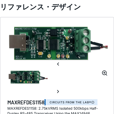
リファレンス・デザイン
MAXREFDES1158
CIRCUITS FROM THE LAB®
MAXREFDES1158: 2.75kVRMS Isolated 500kbps Half-
Duplex RS-485 Transceiver Using the MAX14946