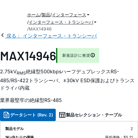
ホーム
製品
インターフェース
インターフェース・トランシーバ
MAX14946
戻る： インターフェース・トランシーバ
MAX14946
新規設計に推奨
2.75kV
絶縁型500kbpsハーフデュプレックスRS-
RMS
485/RS-422トランシーバ、±30kV ESD保護およびトランス
ドライバ内蔵
業界最堅牢の絶縁型RS-485
データシート (Rev. 2)
製品セレクション・テーブル
製品モデル
2
1Ku当たりの価格
最低価格：$5.21