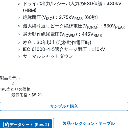
ドライバ出力/レシーバ入力のESD保護：±30kV
(HBM)
絶縁耐圧(V
)：2.75kV
(60秒)
ISO
RMS
最大繰り返しピーク絶縁電圧(V
)：630V
IORM
PEAK
最大動作絶縁電圧(V
)：445V
IOWM
RMS
寿命：30年以上(定格動作電圧時)
IEC 61000-4-5適合サージ耐圧：±10kV
サーマルシャットダウン
製品モデル
2
1Ku当たりの価格
最低価格：$5.21
サンプルと購入
製品セレクション・テーブル
データシート (Rev. 2)