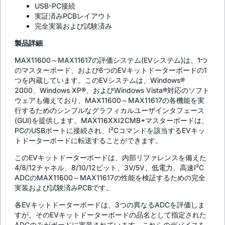
USB-PC接続
実証済みPCBレイアウト
完全実装および試験済み
製品詳細
MAX11600～MAX11617の評価システム(EVシステム)は、1つ
のマスターボード、および6つのEVキットドーターボードの1
つを内蔵しています。このEVシステムは、Windows®
2000、Windows XP®、およびWindows Vista®対応のソフト
ウェアも備えており、MAX11600～MAX11617の各機能を実
行するためのシンプルなグラフィカルユーザインタフェース
(GUI)を提供します。MAX116XXI2CMB+マスターボードは、
PCのUSBポートに接続され、I²Cコマンドを該当するEVキッ
トドーターボードに転送することができます。
このEVキットドーターボードは、内部リファレンスを備えた
4/8/12チャネル、8/10/12ビット、3V/5V、低電力、高速I²C
ADCのMAX11600～MAX11617の性能を検証するための完全
実装および試験済みPCBです。
各EVキットドーターボードは、3つの異なるADCを評価しま
すが、そのEVキットドーターボードの品名として指定された
ADCのみがボードに実装されています。これらのデバイスを