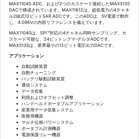
MAX11040 ADC、および2つのカスケード接続したMAX5135
DACで構成されています。MAX11612は、超低電力の4チャネ
ル2線式12ビットSAR ADCです。このADCは、5V電源で動作
し、4.096Vの内部リファレンスを備えています。
MAX11040は、SPI™対応の4チャネル同時サンプリング、カ
スケード可能な、24ビットシグマ-デルタADCです。
MAX5135は、業界最小の12ビット電圧出力DACです。
アプリケーション
自動試験装置
自動チューニング
バッテリ駆動試験装置
通信システム
データ収集
利得およびオフセット調整
ハンドヘルドポータブルアプリケーション
産業用データ収集システム
医療用機器
マルチ位相パワーシステム
ポータブル計測機器
電源保護リレー機器