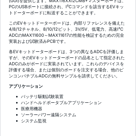
(GUI)を提供します。MAX116XXI2CMB+マスターボードは、
PCのUSBポートに接続され、I²Cコマンドを該当するEVキッ
トドーターボードに転送することができます。
このEVキットドーターボードは、内部リファレンスを備えた
4/8/12チャネル、8/10/12ビット、3V/5V、低電力、高速I²C
ADCのMAX11600～MAX11617の性能を検証するための完全
実装および試験済みPCBです。
各EVキットドーターボードは、3つの異なるADCを評価しま
すが、そのEVキットドーターボードの品名として指定された
ADCのみがボードに実装されています。これらのデバイスを
評価する場合、または個別のボードを注文する場合、他のピ
ンコンパチブルADCの無料サンプルを請求してください。
アプリケーション
バッテリ駆動試験装置
ハンドヘルドポータブルアプリケーション
医療用機器
ソーラーパワー遠隔システム
システム監視