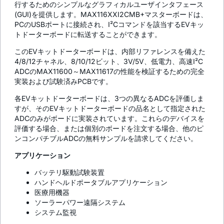
行するためのシンプルなグラフィカルユーザインタフェース
(GUI)を提供します。MAX116XXI2CMB+マスターボードは、
PCのUSBポートに接続され、I²Cコマンドを該当するEVキッ
トドーターボードに転送することができます。
このEVキットドーターボードは、内部リファレンスを備えた
4/8/12チャネル、8/10/12ビット、3V/5V、低電力、高速I²C
ADCのMAX11600～MAX11617の性能を検証するための完全
実装および試験済みPCBです。
各EVキットドーターボードは、3つの異なるADCを評価しま
すが、そのEVキットドーターボードの品名として指定された
ADCのみがボードに実装されています。これらのデバイスを
評価する場合、または個別のボードを注文する場合、他のピ
ンコンパチブルADCの無料サンプルを請求してください。
アプリケーション
バッテリ駆動試験装置
ハンドヘルドポータブルアプリケーション
医療用機器
ソーラーパワー遠隔システム
システム監視