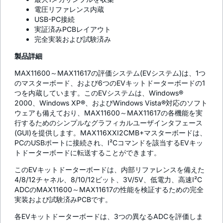
電圧リファレンス内蔵
USB-PC接続
実証済みPCBレイアウト
完全実装および試験済み
製品詳細
MAX11600～MAX11617の評価システム(EVシステム)は、1つ
のマスターボード、および6つのEVキットドーターボードの1
つを内蔵しています。このEVシステムは、Windows®
2000、Windows XP®、およびWindows Vista®対応のソフト
ウェアも備えており、MAX11600～MAX11617の各機能を実
行するためのシンプルなグラフィカルユーザインタフェース
(GUI)を提供します。MAX116XXI2CMB+マスターボードは、
PCのUSBポートに接続され、I²Cコマンドを該当するEVキッ
トドーターボードに転送することができます。
このEVキットドーターボードは、内部リファレンスを備えた
4/8/12チャネル、8/10/12ビット、3V/5V、低電力、高速I²C
ADCのMAX11600～MAX11617の性能を検証するための完全
実装および試験済みPCBです。
各EVキットドーターボードは、3つの異なるADCを評価しま