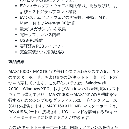
EVシステムソフトウェアの時間領域、周波数領域、お
よびヒストグラムプロット機能
EVシステムソフトウェアの周波数、RMS、Min、
Max、およびAverage DC計算
最大1メガサンプルを収集
電圧リファレンス内蔵
USB-PC接続
実証済みPCBレイアウト
完全実装および試験済み
製品詳細
MAX11600～MAX11617の評価システム(EVシステム)は、1つ
のマスターボード、および6つのEVキットドーターボードの1
つを内蔵しています。このEVシステムは、Windows®
2000、Windows XP®、およびWindows Vista®対応のソフト
ウェアも備えており、MAX11600～MAX11617の各機能を実
行するためのシンプルなグラフィカルユーザインタフェース
(GUI)を提供します。MAX116XXI2CMB+マスターボードは、
PCのUSBポートに接続され、I²Cコマンドを該当するEVキッ
トドーターボードに転送することができます。
このEVキットドーターボードは、内部リファレンスを備えた