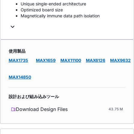
Unique single-ended architecture
Optimized board size
Magnetically immune data path isolation
使用製品
MAX1735
MAX1659
MAX11100
MAX6126
MAX9632
MAX14850
設計および組み込みツール
Download Design Files
43.75 M