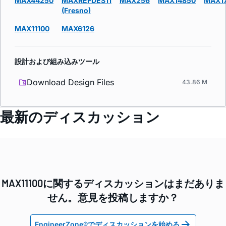
MAX44250
MAXREFDES11
MAX256
MAX14850
MAX1
(Fresno)
MAX11100
MAX6126
設計および組み込みツール
Download Design Files
43.86 M
最新のディスカッション
MAX11100に関するディスカッションはまだありま
せん。意見を投稿しますか？
EngineerZone®でディスカッションを始める