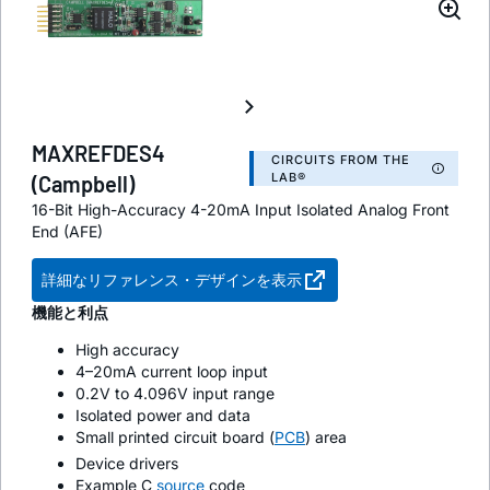
MAXREFDES4
CIRCUITS FROM THE
LAB®
(Campbell)
16-Bit High-Accuracy 4-20mA Input Isolated Analog Front
End (AFE)
詳細なリファレンス・デザインを表示
機能と利点
High accuracy
4–20mA current loop input
0.2V to 4.096V input range
Isolated power and data
Small printed circuit board (
PCB
) area
Device drivers
Example C
source
code