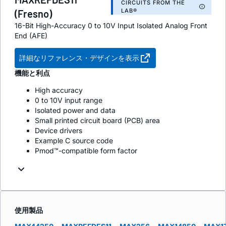
CIRCUITS FROM THE
LAB®
(Fresno)
16-Bit High-Accuracy 0 to 10V Input Isolated Analog Front
End (AFE)
詳細なリファレンス・デザインを表示
機能と利点
High accuracy
0 to 10V input range
Isolated power and data
Small printed circuit board (PCB) area
Device drivers
Example C source code
Pmod™-compatible form factor
使用製品