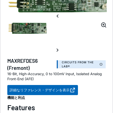
MAXREFDES6
CIRCUITS FROM THE
LAB®
(Fremont)
16-Bit, High-Accuracy, 0 to 100mV Input, Isolated Analog
Front-End (AFE)
詳細なリファレンス・デザインを表示
機能と利点
Features