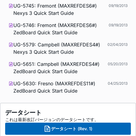
UG-5745: Fremont (MAXREFDES6#)
09/19/2013
Nexys 3 Quick Start Guide
UG-5746: Fremont (MAXREFDES6#)
09/19/2013
ZedBoard Quick Start Guide
UG-5579: Campbell (MAXREFDES4#)
02/04/2013
Nexys 3 Quick Start Guide
UG-5651: Campbell (MAXREFDES4#)
05/20/2013
ZedBoard Quick Start Guide
UG-5630: Fresno (MAXREFDES11#)
04/25/2013
ZedBoard Quick Start Guide
データシート
これは最新改訂バージョンのデータシートです。
データシート (Rev. 1)