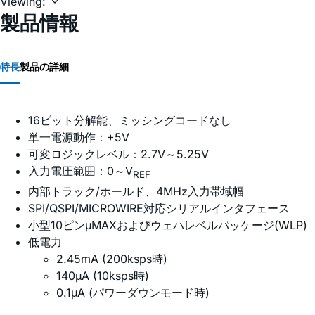
Viewing:
製品情報
特長
製品の詳細
16ビット分解能、ミッシングコードなし
単一電源動作：+5V
可変ロジックレベル：2.7V～5.25V
入力電圧範囲：0～V
REF
内部トラック/ホールド、4MHz入力帯域幅
SPI/QSPI/MICROWIRE対応シリアルインタフェース
小型10ピンµMAXおよびウェハレベルパッケージ(WLP)
低電力
2.45mA (200ksps時)
140µA (10ksps時)
0.1µA (パワーダウンモード時)