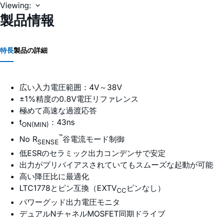
Viewing:
製品情報
特長
製品の詳細
広い入力電圧範囲：4V～38V
±1%精度の0.8V電圧リファレンス
極めて高速な過渡応答
t
：43ns
ON(MIN)
™
No R
谷電流モード制御
SENSE
低ESRのセラミック出力コンデンサで安定
出力がプリバイアスされていてもスムーズな起動が可能
高い降圧比に最適化
LTC1778とピン互換（EXTV
ピンなし）
CC
パワーグッド出力電圧モニタ
デュアルNチャネルMOSFET同期ドライブ