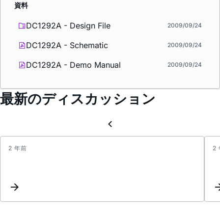
資料
DC1292A - Design File
2009/09/24
DC1292A - Schematic
2009/09/24
DC1292A - Demo Manual
2009/09/24
最新のディスカッション
2 年前
2
10ME
resist
to
set
switc
frequ