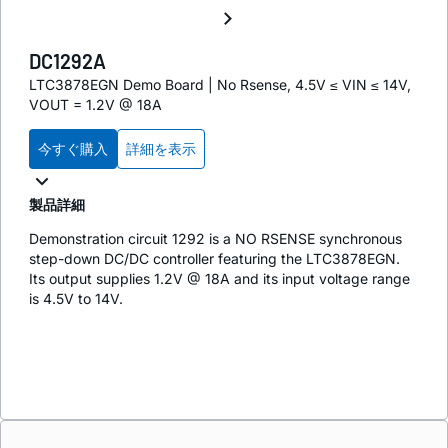
DC1292A
LTC3878EGN Demo Board | No Rsense, 4.5V ≤ VIN ≤ 14V,
VOUT = 1.2V @ 18A
今すぐ購入
詳細を表示
製品詳細
Demonstration circuit 1292 is a NO RSENSE synchronous
step-down DC/DC controller featuring the LTC3878EGN.
Its output supplies 1.2V @ 18A and its input voltage range
is 4.5V to 14V.