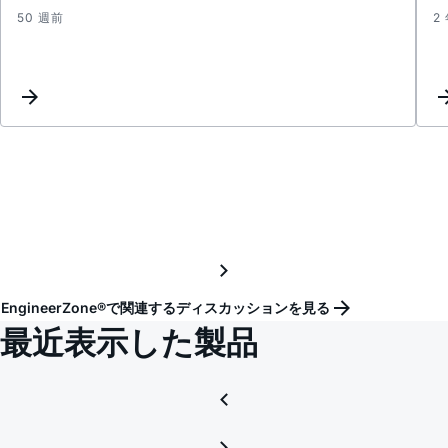
50 週前
2
Termi
finish
EngineerZone®で関連するディスカッションを見る
最近表示した製品