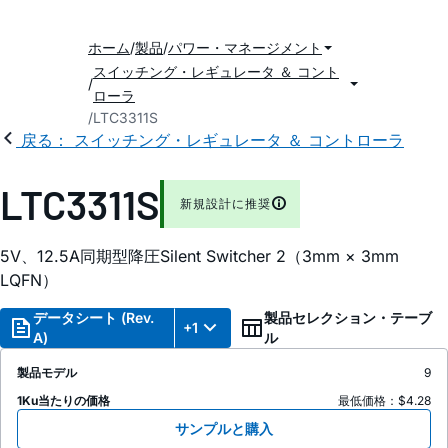
ホーム
製品
パワー・マネージメント
スイッチング・レギュレータ ＆ コント
ローラ
LTC3311S
戻る： スイッチング・レギュレータ ＆ コントローラ
LTC3311S
新規設計に推奨
5V、12.5A同期型降圧Silent Switcher 2（3mm × 3mm
LQFN）
データシート (Rev.
製品セレクション・テーブ
+1
A)
ル
製品モデル
9
1Ku当たりの価格
最低価格：$4.28
サンプルと購入