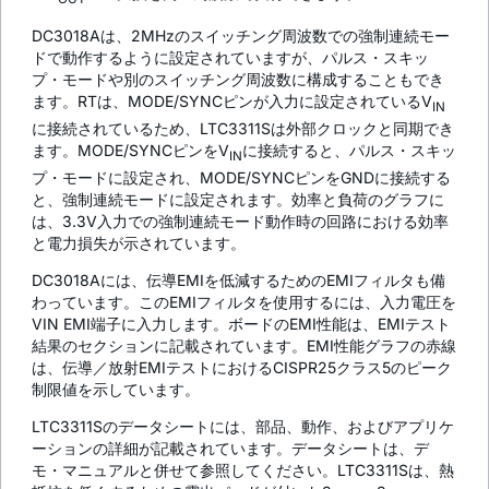
DC3018Aは、2MHzのスイッチング周波数での強制連続モー
ドで動作するように設定されていますが、パルス・スキッ
プ・モードや別のスイッチング周波数に構成することもでき
ます。RTは、MODE/SYNCピンが入力に設定されているV
IN
に接続されているため、LTC3311Sは外部クロックと同期でき
ます。MODE/SYNCピンをV
に接続すると、パルス・スキッ
IN
プ・モードに設定され、MODE/SYNCピンをGNDに接続する
と、強制連続モードに設定されます。効率と負荷のグラフに
は、3.3V入力での強制連続モード動作時の回路における効率
と電力損失が示されています。
DC3018Aには、伝導EMIを低減するためのEMIフィルタも備
わっています。このEMIフィルタを使用するには、入力電圧を
VIN EMI端子に入力します。ボードのEMI性能は、EMIテスト
結果のセクションに記載されています。EMI性能グラフの赤線
は、伝導／放射EMIテストにおけるCISPR25クラス5のピーク
制限値を示しています。
LTC3311Sのデータシートには、部品、動作、およびアプリケ
ーションの詳細が記載されています。データシートは、デ
モ・マニュアルと併せて参照してください。LTC3311Sは、熱