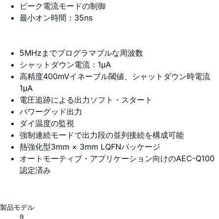
ピーク電流モードの制御
最小オン時間：35ns
5MHzまでプログラマブルな周波数
シャットダウン電流：1μA
高精度400mVイネーブル閾値、シャットダウン時電流
1μA
電圧追跡による出力ソフト・スタート
パワーグッド出力
ダイ温度の監視
強制連続モードで出力段の並列接続を構成可能
熱強化型3mm × 3mm LQFNパッケージ
オートモーティブ・アプリケーション向けのAEC-Q100
認定済み
製品モデル
9