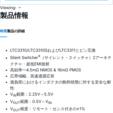
Viewing:
製品情報
特長
製品の詳細
LTC3310/LTC3310SおよびLTC3311とピン互換
®
Silent Switcher
（サイレント・スイッチャ）2アーキテ
クチャ：超低EMI放射
高効率—4.5mΩ NMOS & 16mΩ PMOS
広帯域幅、高速過渡応答
過負荷におけるインダクタの飽和状態に対する安全な耐
性
V
範囲：2.25V～5.5V
IN
V
範囲：0.5V～V
OUT
IN
V
精度：リモート・センス付きの±1%
OUT