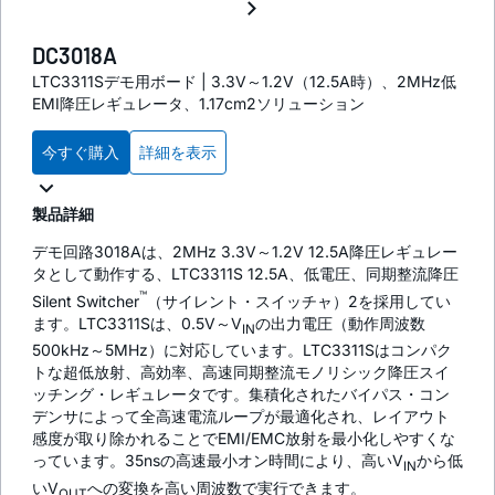
DC3018A
LTC3311Sデモ用ボード | 3.3V～1.2V（12.5A時）、2MHz低
EMI降圧レギュレータ、1.17cm2ソリューション
今すぐ購入
詳細を表示
製品詳細
デモ回路3018Aは、2MHz 3.3V～1.2V 12.5A降圧レギュレー
タとして動作する、LTC3311S 12.5A、低電圧、同期整流降圧
™
Silent Switcher
（サイレント・スイッチャ）2を採用してい
ます。LTC3311Sは、0.5V～V
の出力電圧（動作周波数
IN
500kHz～5MHz）に対応しています。LTC3311Sはコンパク
トな超低放射、高効率、高速同期整流モノリシック降圧スイ
ッチング・レギュレータです。集積化されたバイパス・コン
デンサによって全高速電流ループが最適化され、レイアウト
感度が取り除かれることでEMI/EMC放射を最小化しやすくな
っています。35nsの高速最小オン時間により、高いV
から低
IN
いV
への変換を高い周波数で実行できます。
OUT