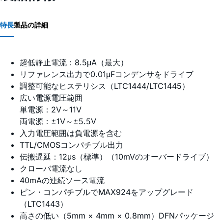
特長
製品の詳細
超低静止電流：8.5μA（最大）
リファレンス出力で0.01μFコンデンサをドライブ
調整可能なヒステリシス（LTC1444/LTC1445）
広い電源電圧範囲
単電源：2V～11V
両電源：±1V～±5.5V
入力電圧範囲は負電源を含む
TTL/CMOSコンパチブル出力
伝搬遅延：12μs（標準）（10mVのオーバードライブ）
クローバ電流なし
40mAの連続ソース電流
ピン・コンパチブルでMAX924をアップグレード
（LTC1443）
高さの低い（5mm × 4mm × 0.8mm）DFNパッケージ