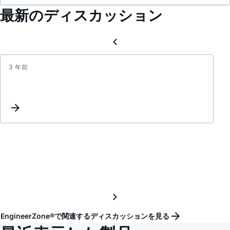
最新のディスカッション
3 年前
New
Inter
Setup
for
Amplif
EngineerZone®で関連するディスカッションを見る