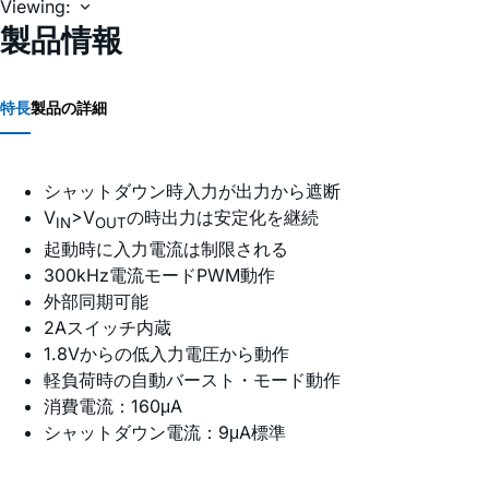
Viewing:
製品情報
特長
製品の詳細
シャットダウン時入力が出力から遮断
V
>V
の時出力は安定化を継続
IN
OUT
起動時に入力電流は制限される
300kHz電流モードPWM動作
外部同期可能
2Aスイッチ内蔵
1.8Vからの低入力電圧から動作
軽負荷時の自動バースト・モード動作
消費電流：160μA
シャットダウン電流：9μA標準