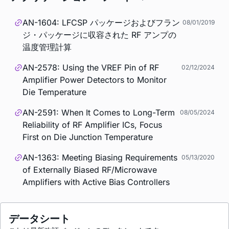
AN-1604: LFCSP パッケージおよびフラン
08/01/2019
ジ・パッケージに収容された RF アンプの
温度管理計算
AN-2578: Using the VREF Pin of RF
02/12/2024
Amplifier Power Detectors to Monitor
Die Temperature
AN-2591: When It Comes to Long-Term
08/05/2024
Reliability of RF Amplifier ICs, Focus
First on Die Junction Temperature
AN-1363: Meeting Biasing Requirements
05/13/2020
of Externally Biased RF/Microwave
Amplifiers with Active Bias Controllers
データシート