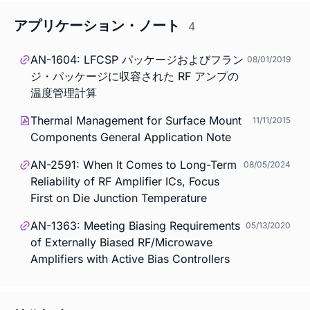
アプリケーション・ノート
4
AN-1604: LFCSP パッケージおよびフラン
08/01/2019
ジ・パッケージに収容された RF アンプの
温度管理計算
Thermal Management for Surface Mount
11/11/2015
Components General Application Note
AN-2591: When It Comes to Long-Term
08/05/2024
Reliability of RF Amplifier ICs, Focus
First on Die Junction Temperature
AN-1363: Meeting Biasing Requirements
05/13/2020
of Externally Biased RF/Microwave
Amplifiers with Active Bias Controllers