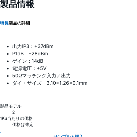
製品情報
特長
製品の詳細
出力IP3：+37dBm
P1dB：+28dBm
ゲイン：14dB
電源電圧：+5V
50Ωマッチング入力／出力
ダイ・サイズ：3.10×1.26×0.1mm
製品モデル
2
1Ku当たりの価格
価格は未定
サンプルと購入