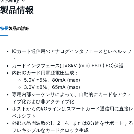
Viewing:
製品情報
特長
製品の詳細
ICカード通信用のアナログインタフェースとレベルシフ
ト
カードインタフェースは±8kV (min) ESD (IEC)保護
内部ICカード用電源電圧生成：
5.0V ±5%、80mA (max)
3.0V ±8%、65mA (max)
専用内部シーケンサによって、自動的にカードをアクテ
ィブ化および非アクティブ化
ホストからのI/Oラインはスマートカード通信用に直接レ
ベルシフト
外部水晶周波数の1、2、4、または8分周をサポートする
フレキシブルなカードクロック生成