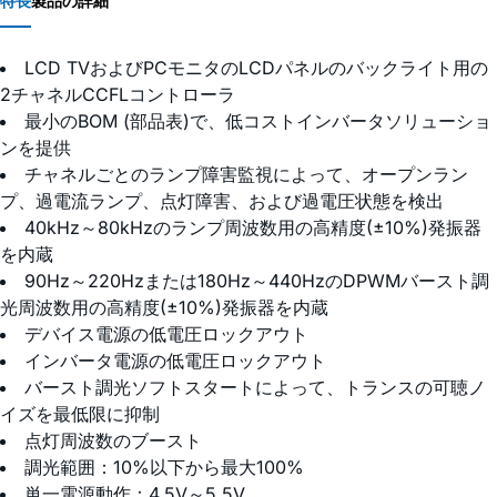
特長
製品の詳細
LCD TVおよびPCモニタのLCDパネルのバックライト用の
2チャネルCCFLコントローラ
最小のBOM (部品表)で、低コストインバータソリューショ
ンを提供
チャネルごとのランプ障害監視によって、オープンラン
プ、過電流ランプ、点灯障害、および過電圧状態を検出
40kHz～80kHzのランプ周波数用の高精度(±10%)発振器
を内蔵
90Hz～220Hzまたは180Hz～440HzのDPWMバースト調
光周波数用の高精度(±10%)発振器を内蔵
デバイス電源の低電圧ロックアウト
インバータ電源の低電圧ロックアウト
バースト調光ソフトスタートによって、トランスの可聴ノ
イズを最低限に抑制
点灯周波数のブースト
調光範囲：10%以下から最大100%
単一電源動作：4.5V～5.5V