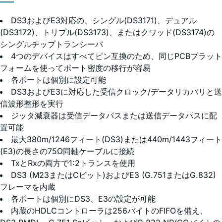
DS3およびE3対応の、シングル(DS3171)、デュアル
(DS3172)、トリプル(DS3173)、またはクワッド(DS3174)の
シングルチップトランシーバ
4つのデバイスはすべてピン互換のため、同じPCBプラット
フォームを使ってポート密度の移行が容易
各ポートは個別に設定可能
DS3およびE3に対応した受信クロック/データリカバリと送
信波形整形を実行
ジッタ減衰器は受信データパスまたは送信データパスに配
置可能
最大380m/1246フィート(DS3)または440m/1443フィート
(E3)の長さの75Ω同軸ケーブルに接続
TxとRxの両方で1:2トランスを使用
DS3 (M23またはCビット)およびE3 (G.751またはG.832)
フレーマを内蔵
各ポートは個別にDS3、E3の設定が可能
内蔵のHDLCコントローラは256バイトのFIFOを備え、