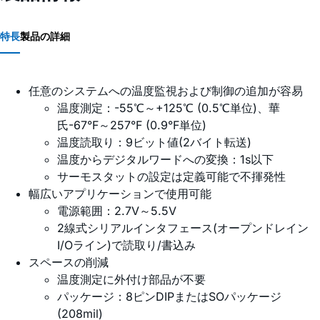
特長
製品の詳細
任意のシステムへの温度監視および制御の追加が容易
温度測定：-55℃～+125℃ (0.5℃単位)、華
氏-67°F～257°F (0.9°F単位)
温度読取り：9ビット値(2バイト転送)
温度からデジタルワードへの変換：1s以下
サーモスタットの設定は定義可能で不揮発性
幅広いアプリケーションで使用可能
電源範囲：2.7V～5.5V
2線式シリアルインタフェース(オープンドレイン
I/Oライン)で読取り/書込み
スペースの削減
温度測定に外付け部品が不要
パッケージ：8ピンDIPまたはSOパッケージ
(208mil)