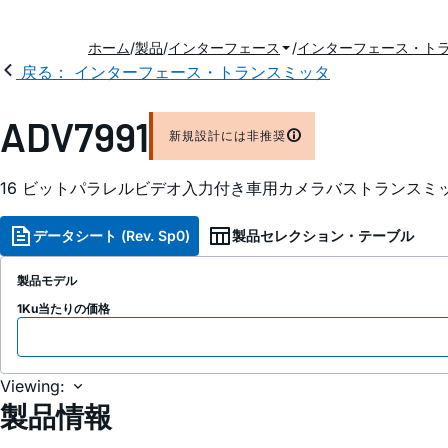
ホーム
製品
インターフェース
インターフェース・ト
戻る： インターフェース・トランスミッタ
ADV7991
新規設計には非推奨
16 ビットパラレルビデオ入力付き車用カメラバストランスミ
データシート (Rev. Sp0)
製品セレクション・テーブル
製品モデル
1Ku当たりの価格
Viewing:
製品情報