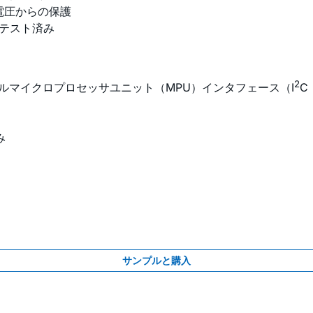
電圧からの保護
準テスト済み
2
ルマイクロプロセッサユニット（MPU）インタフェース（I
C
み
サンプルと購入