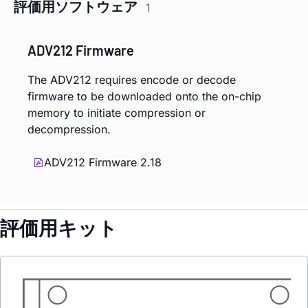
評価用ソフトウェア
1
ADV212 Firmware
The ADV212 requires encode or decode
firmware to be downloaded onto the on-chip
memory to initiate compression or
decompression.
ADV212 Firmware 2.18
評価用キット