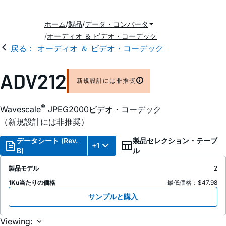
ホーム
製品
データ・コンバータ
オーディオ ＆ ビデオ・コーデック
戻る： オーディオ ＆ ビデオ・コーデック
ADV212
新規設計には非推奨
®
Wavescale
JPEG2000ビデオ・コーデック
（新規設計には非推奨）
データシート (Rev.
製品セレクション・テーブ
+1
B)
ル
製品モデル
2
1Ku当たりの価格
最低価格：$47.98
サンプルと購入
Viewing: