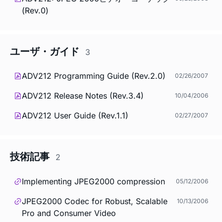
(Rev.0)
ユーザ・ガイド
3
ADV212 Programming Guide (Rev.2.0)
02/26/2007
ADV212 Release Notes (Rev.3.4)
10/04/2006
ADV212 User Guide (Rev.1.1)
02/27/2007
技術記事
2
Implementing JPEG2000 compression
05/12/2006
JPEG2000 Codec for Robust, Scalable
10/13/2006
Pro and Consumer Video