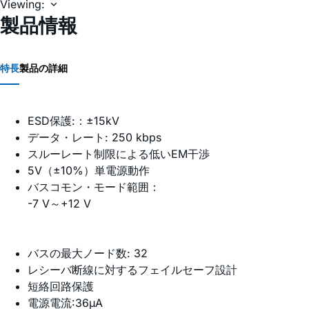
Viewing:
製品情報
特長
製品の詳細
ESD保護:：±15kV
データ・レート: 250 kbps
スルーレート制限による低いEM干渉
5V（±10%）単電源動作
バスコモン・モード範囲：
-7 V～+12 V
バスの最大ノード数: 32
レシーバ断線に対するフェイルセーフ設計
短絡回路保護
電源電流:36µA