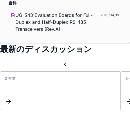
資料
UG-543:Evaluation Boards for Full-
2013/04/19
Duplex and Half-Duplex RS-485
Transceivers (Rev.A)
最新のディスカッション
2 年前
3
Inter
Reque