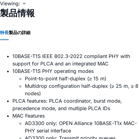
Viewing:
製品情報
特長
製品の詳細
10BASE-T1S IEEE 802.3-2022 compliant PHY with
support for PLCA and an integrated MAC
10BASE-T1S PHY operating modes
Point-to-point half-duplex (≥ 15 m)
Multidrop configuration half-duplex (≥ 25 m, ≥ 8
nodes)
PLCA features: PLCA coordinator, burst mode,
precedence mode, and multiple PLCA IDs
MAC Features
AD3300 only: OPEN Alliance 10BASE-T1x MAC-
PHY serial interface
AD3300 only: Transmit priority queues