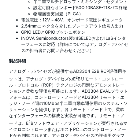
半二重マルチドロップ・ミキシング・セグメント
設定可能なオンボード50Ω 10BASE-T1Sバス終端
物理層衝突回避（PLCA）
電源電圧：12V～48V、オンボード電圧レギュレータ
2.54mmコネクタを介したブレークアウト信号入出力
GPIO LEDとGPIOプッシュボタン
INOVA Semiconductors製のISELEDおよびILaSインタ
ーフェースに対応（詳細についてはアナログ・デバイセ
ズの担当者にお問い合わせください）
製品詳細
アナログ・デバイセズが提供するAD3304 E2B RCP評価用キ
2
ットは、アナログ・デバイセズのE
Bリモート・コントロー
ル・プロトコル（RCP）テクノロジの円滑なデモンストレー
ションと柔軟な評価を可能にします。AD3304 EVALプラット
フォームは、コントローラ・ノードとAD3304リモート・エ
ッジ・ノード間の10Mbps半二重自動車通信用のシステム・ソ
リューションを提供します。各リモート・ノード上で、柔軟
なインターフェースの構成と実装が可能です。リモート・ノ
2
ードは、E
Bソフトウェア・アプリケーションが実行されるマ
イクロコントローラまたはホストPC上のコントローラ・ノー
ドから制御されます。アナログ・デバイセズの評価用グラフ