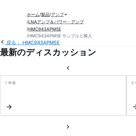
ホーム
製品
アンプ
LNAアンプ＆パワー・アンプ
HMC943APM5E
HMC943APM5E サンプルと購入
戻る： HMC943APM5E
最新のディスカッション
1 年前
2
Quest
about
HMC9
Gate
Curre
(Ig)
and
Biasin