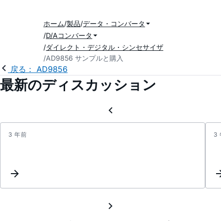
ホーム
製品
データ・コンバータ
D/Aコンバータ
ダイレクト・デジタル・シンセサイザ
AD9856 サンプルと購入
戻る： AD9856
最新のディスカッション
3 年前
3
Keyw
Inter
Updat