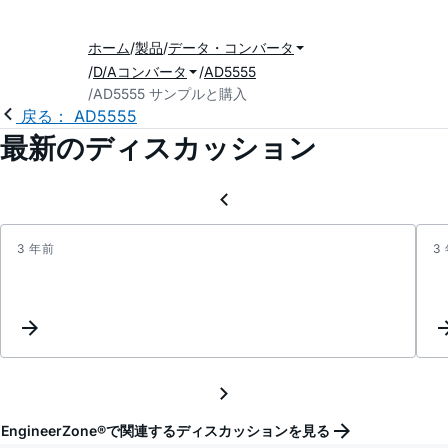
ホーム
製品
データ・コンバータ
D/Aコンバータ
AD5555
AD5555 サンプルと購入
戻る： AD5555
最新のディスカッション
3 年前
3
Inter
for
DAC
and
ADC.
EngineerZone®で関連するディスカッションを見る