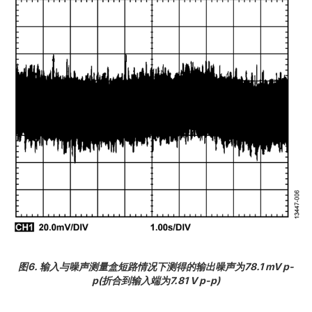
图6. 输入与噪声测量盒短路情况下测得的输出噪声为78.1 mV p-
p(折合到输入端为7.81 V p-p)