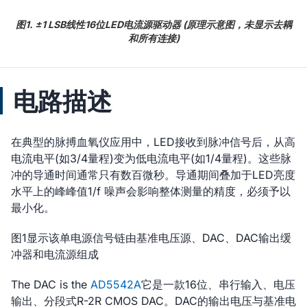
图1. ±1 LSB线性16位LED电流源驱动器 (原理示意图，未显示去耦
和所有连接)
电路描述
在典型的脉搏血氧仪应用中，LED接收到脉冲信号后，从高
电流电平(如3/4量程)变为低电流电平(如1/4量程)。这些脉
冲的导通时间通常只有数百微秒。导通期间叠加于LED亮度
水平上的峰峰值1/f 噪声会影响整体测量的精度，必须予以
最小化。
图1显示该单电源信号链由基准电压源、DAC、DAC输出缓
冲器和电流源组成
The DAC is the
AD5542A
它是一款16位、串行输入、电压
输出、分段式R-2R CMOS DAC。DAC的输出电压与基准电