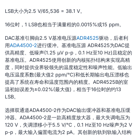
LSB大小为2.5 V/65,536 = 38.1 V。
16位时，1 LSB也相当于满量程的0.0015%或15 ppm。
DAC基准引脚由2.5 V基准电压源
ADR4525
驱动，后者利
用
ADA4500-2
进行缓冲。基准电压源 ADR4525为DAC提
供高精度、低噪声(1.25 μV p-p，0.1 Hz至10 Hz)且稳定的
基准电压。ADR4525使用创新的内核拓扑结构来实现高精
度，同时提供业界较领先的温度稳定性和噪声性能。低输出
电压温度系数(最大值2 ppm/°C)和低长期输出电压漂移也
提高了系统在寿命和温度范围内的精度。ADR4525B的室
温初始误差为±0.02%(最大值)，相当于16位时的约13
LSB。
选择双通道ADA4500-2作为DAC输出缓冲器和基准电压缓
冲器。ADA4500-2是一款高精度放大器，最大失调电压为
120 V，失调漂移小于5.5 V/°C，0.1 Hz至10 Hz噪声为2 V
p-p，最大输入偏置电流为2 pA。其创新的轨到轨输入结构