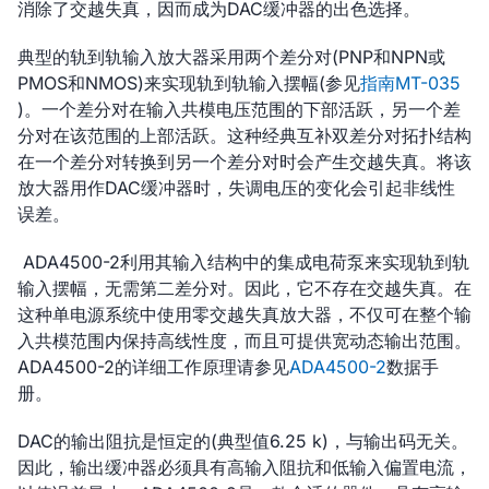
消除了交越失真，因而成为DAC缓冲器的出色选择。
典型的轨到轨输入放大器采用两个差分对(PNP和NPN或
PMOS和NMOS)来实现轨到轨输入摆幅(参见
指南MT-035
)。一个差分对在输入共模电压范围的下部活跃，另一个差
分对在该范围的上部活跃。这种经典互补双差分对拓扑结构
在一个差分对转换到另一个差分对时会产生交越失真。将该
放大器用作DAC缓冲器时，失调电压的变化会引起非线性
误差。
ADA4500-2利用其输入结构中的集成电荷泵来实现轨到轨
输入摆幅，无需第二差分对。因此，它不存在交越失真。在
这种单电源系统中使用零交越失真放大器，不仅可在整个输
入共模范围内保持高线性度，而且可提供宽动态输出范围。
ADA4500-2的详细工作原理请参见
ADA4500-2
数据手
册。
DAC的输出阻抗是恒定的(典型值6.25 k)，与输出码无关。
因此，输出缓冲器必须具有高输入阻抗和低输入偏置电流，