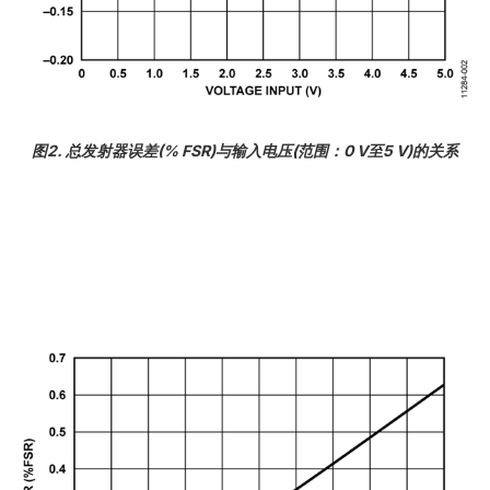
图2. 总发射器误差(% FSR)与输入电压(范围：0 V至5 V)的关系