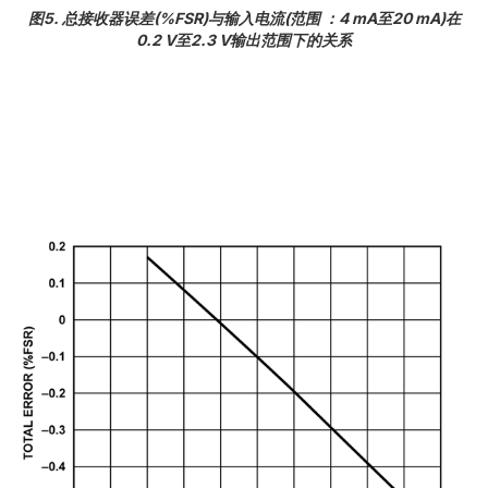
图5. 总接收器误差(%FSR)与输入电流(范围 ：4 mA至20 mA)在
0.2 V至2.3 V输出范围下的关系