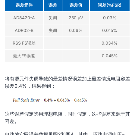
误差元件
误差
误差值
误差(%FSR)
AD8420-A
失调
250 µV
0.03%
ADR02-B
失调
0.06%
0.015%
RSS FS误差
0.034%
最大FS误差
0.045%
将有源元件失调导致的最差情况误差加上最差情况电阻容差
误差0.4%，结果得到：
这些误差假定选用理想电阻，同时假定，这些误差来源于其
容差。
电路的实际误差数据见图3和图4，其中，环路电源电压=