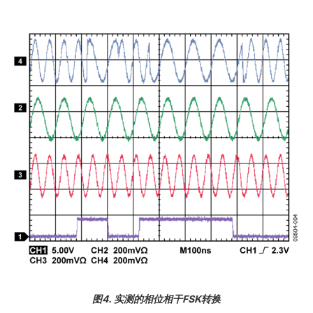
图4. 实测的相位相干FSK转换