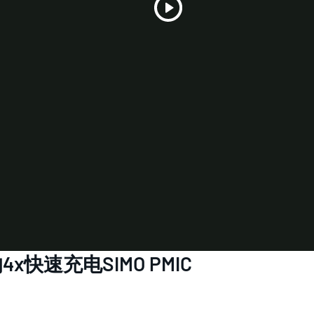
Play
Video
快速充电SIMO PMIC