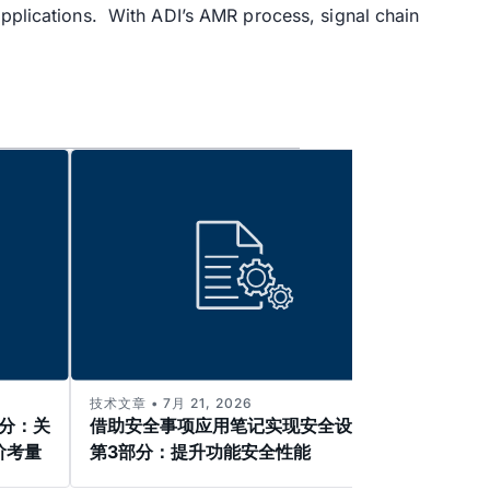
applications. With ADI’s AMR process, signal chain
技术文章 • 7月 21, 2026
技术文章 
部分：关
借助安全事项应用笔记实现安全设计—
解决
阶考量
第3部分：提升功能安全性能
高电