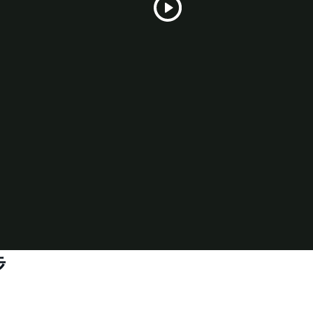
Play
Video
步