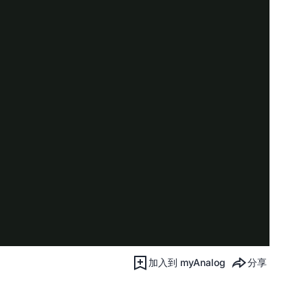
加入到 myAnalog
分享